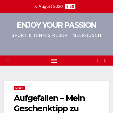
Zum
7. August 2026
3:58
Inhalt
springen
ENJOY YOUR PASSION
SPORT & TENNIS RESORT MEERBUSCH
NEWS
Aufgefallen – Mein
Geschenktipp zu