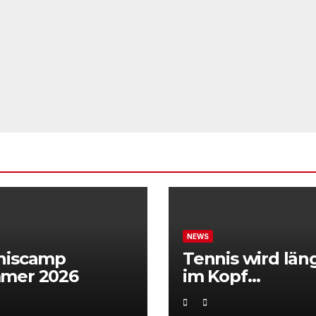
NEWS
niscamp
Tennis wird län
mer 2026
im Kopf
entschieden“