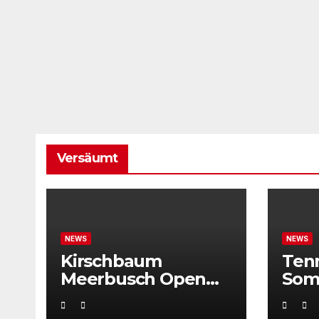
Versäumt
NEWS
NEWS
Kirschbaum
Ten
Meerbusch Open
Som
locken mit
Weltklassetennis