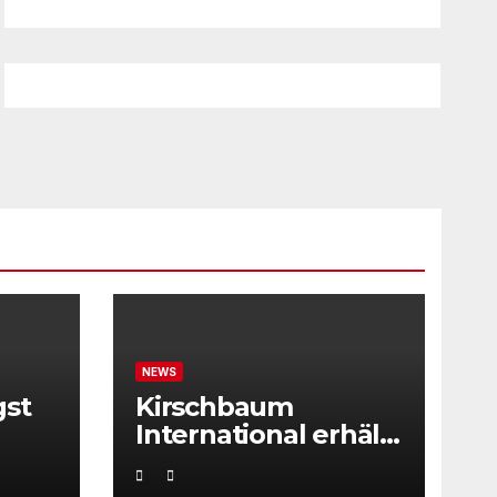
NEWS
gst
Kirschbaum
International erhält
ITF Tournament
Recognition Award