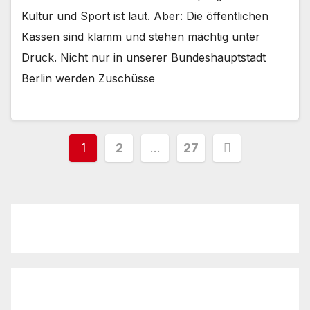
Kultur und Sport ist laut. Aber: Die öffentlichen
Kassen sind klamm und stehen mächtig unter
Druck. Nicht nur in unserer Bundeshauptstadt
Berlin werden Zuschüsse
Seitennummerierung
1
2
…
27
der
Beiträge