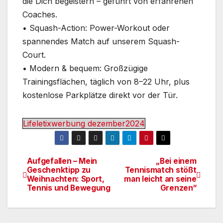
die Dich begeistern – geführt von erfahrenen
Coaches.
• Squash-Action: Power-Workout oder
spannendes Match auf unserem Squash-
Court.
• Modern & bequem: Großzügige
Trainingsflächen, täglich von 8–22 Uhr, plus
kostenlose Parkplätze direkt vor der Tür.
Lifeletixwerbung dezember2024
Aufgefallen – Mein
„Bei einem
Beitragsnavigation
Geschenktipp zu
Tennismatch stößt
Weihnachten: Sport,
man leicht an seine
Tennis und Bewegung
Grenzen“