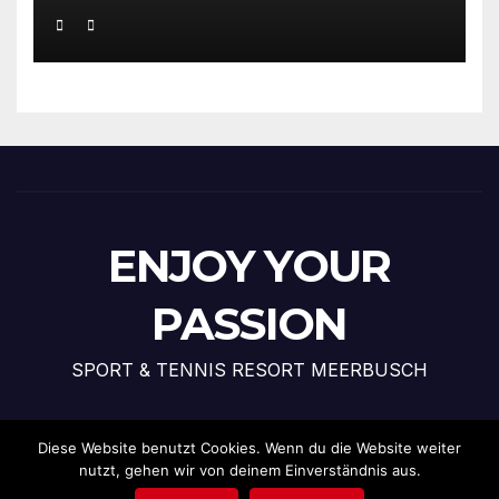
Recognition Award 2025
ENJOY YOUR
PASSION
SPORT & TENNIS RESORT MEERBUSCH
Diese Website benutzt Cookies. Wenn du die Website weiter
nutzt, gehen wir von deinem Einverständnis aus.
Stolz präsentiert von WordPress
|
Theme: News Talk von