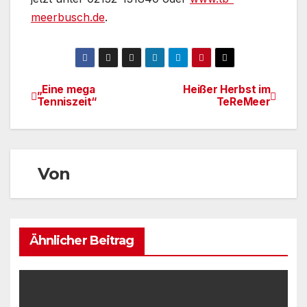
meerbusch.de
.
„Eine mega
Heißer Herbst im
Beitragsnavigation
Tenniszeit“
TeReMeer
Von
Ähnlicher Beitrag