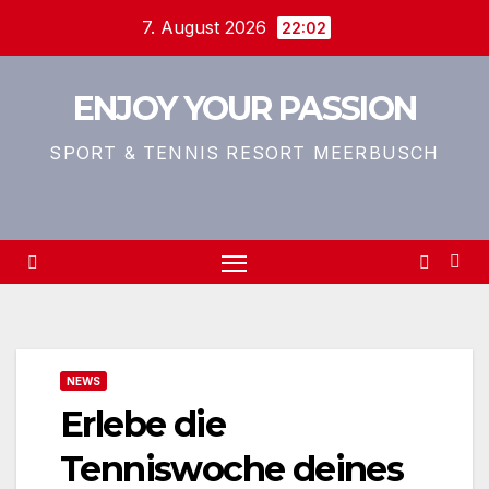
Zum
7. August 2026
22:02
Inhalt
springen
ENJOY YOUR PASSION
SPORT & TENNIS RESORT MEERBUSCH
NEWS
Erlebe die
Tenniswoche deines