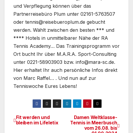
und Verpflegung können über das
Partnerreisebüro Plum unter 02161-5763507
oder tennis@reisebueroplum.de gebucht
werden. Wählt zwischen den besten *** und
**** Hotels in unmittelbarer Nähe der RA
Tennis Academy… Das Trainingsprogramm vor
Ort bucht Ihr über M.A.R.A. Sport-Consulting
unter 0221-58903903 bzw. info@mara-sc.de.
Hier erhaltet Ihr auch persönliche Infos direkt
von Marc Raffel… . Und nun auf zur
Tenniswoche Eures Lebens!
Fit werden und
Damen Weltklasse-
Beitragsnavigation
bleiben im Lifeletix
Tennis in Meerbusch
vom 26.08. bis