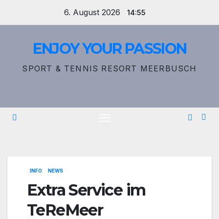
Zum
6. August 2026
14:55
Inhalt
springen
ENJOY YOUR PASSION
SPORT & TENNIS RESORT MEERBUSCH
INFO
NEWS
Extra Service im
TeReMeer