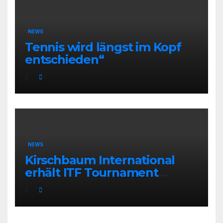
NEWS
Tennis wird längst im Kopf
entschieden“
NEWS
Kirschbaum International
erhält ITF Tournament
Recognition Award 2025