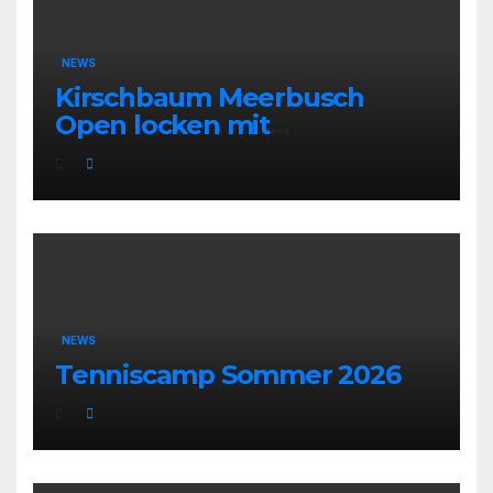
NEWS
Kirschbaum Meerbusch
Open locken mit
Weltklassetennis
NEWS
Tenniscamp Sommer 2026