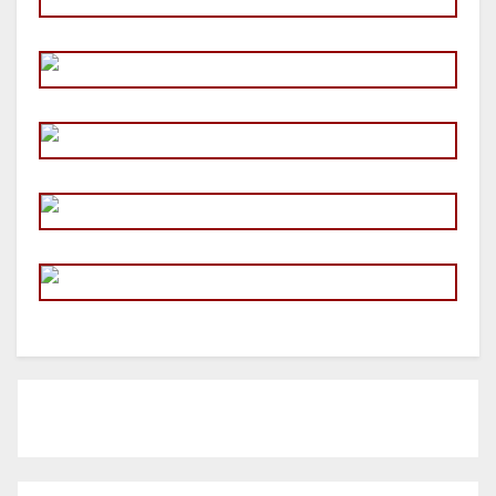
Hallen- U. Platzverwaltung
DIRK KRETSCHMER
Shop & Training
MARC RAFFEL
Inhaber Der Betreibergesellschaft Teremeer E.K.
MARVIN GREVEN
Social Media
SYLVIA DE VOS
Projektmanagement & Rezeption