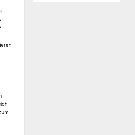
n
s
?
ieren
h
sich
 zum