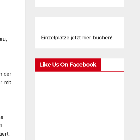
Einzelplätze jetzt hier buchen!
au,
Like Us On Facebook
n der
r mit
ne
m
ert.