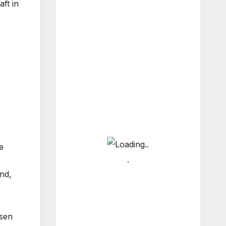
ft in
e
nd,
esen