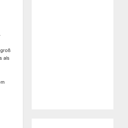
.
 groß
s als
em