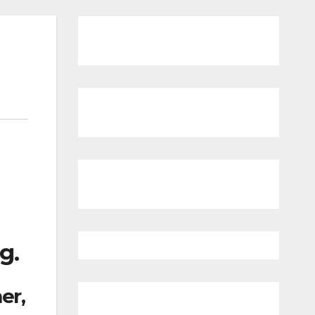
g.
er,