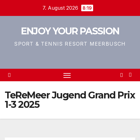
Zum
7. August 2026
8:19
Inhalt
springen
ENJOY YOUR PASSION
SPORT & TENNIS RESORT MEERBUSCH
TeReMeer Jugend Grand Prix
1-3 2025