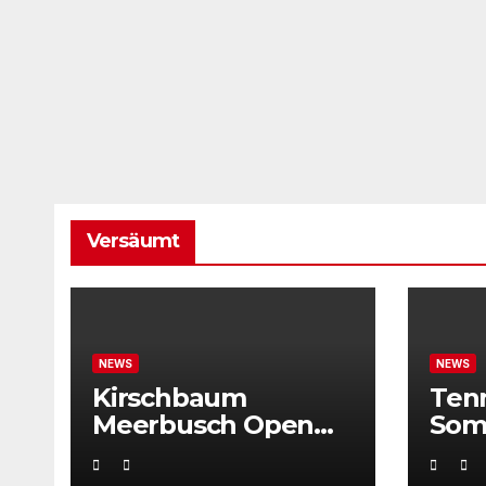
Versäumt
NEWS
NEWS
Kirschbaum
Ten
Meerbusch Open
Som
locken mit
Weltklassetennis