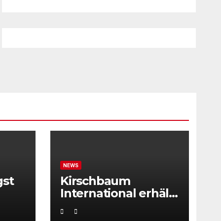
NEWS
gst
Kirschbaum
International erhält
ITF Tournament
Recognition Award