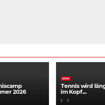
NEWS
niscamp
Tennis wird län
mer 2026
im Kopf
entschieden“