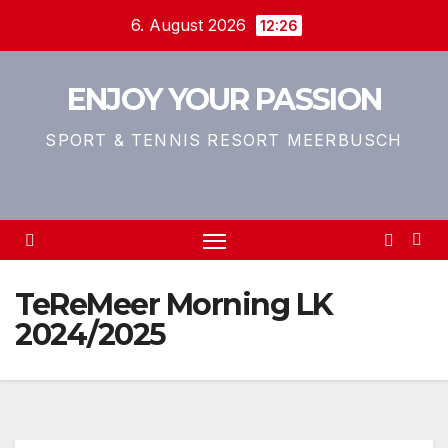
Zum
6. August 2026
12:26
Inhalt
springen
ENJOY YOUR PASSION
SPORT & TENNIS RESORT MEERBUSCH
TeReMeer Morning LK
2024/2025