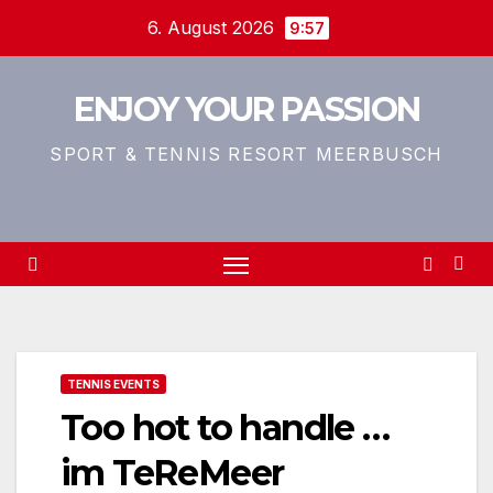
Zum
6. August 2026
9:57
Inhalt
springen
ENJOY YOUR PASSION
SPORT & TENNIS RESORT MEERBUSCH
TENNIS EVENTS
Too hot to handle …
im TeReMeer