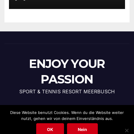
ENJOY YOUR
PASSION
SPORT & TENNIS RESORT MEERBUSCH
Diese Website benutzt Cookies. Wenn du die Website weiter
nutzt, gehen wir von deinem Einverständnis aus.
Stolz präsentiert von WordPress
|
Theme: News Talk von
Themeansar
OK
Nein