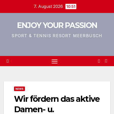
Zum
7. August 2026
10:51
Inhalt
springen
ENJOY YOUR PASSION
SPORT & TENNIS RESORT MEERBUSCH
NEWS
Wir fördern das aktive
Damen- u.