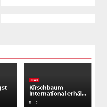
NEWS
gst
Kirschbaum
International erhält
ITF Tournament
Recognition Award