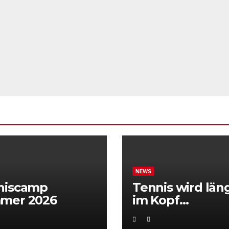
NEWS
niscamp
Tennis wird län
mer 2026
im Kopf
entschieden“