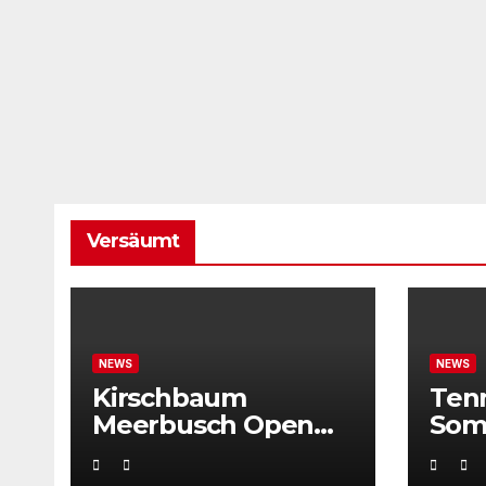
Versäumt
NEWS
NEWS
Kirschbaum
Ten
Meerbusch Open
Som
locken mit
Weltklassetennis