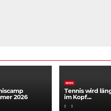
NEWS
niscamp
Tennis wird län
mer 2026
im Kopf
entschieden“