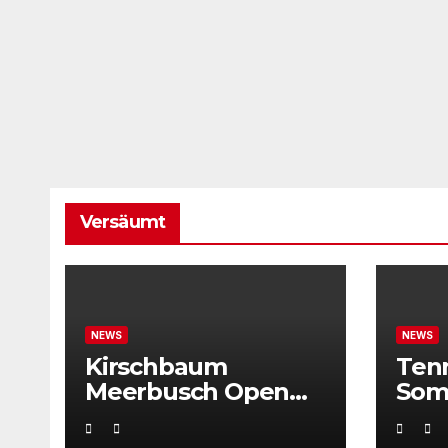
Versäumt
NEWS
NEWS
Kirschbaum
Ten
Meerbusch Open
Som
locken mit
Weltklassetennis