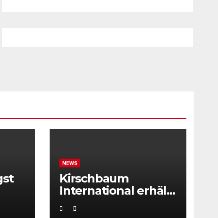
NEWS
gst
Kirschbaum
International erhält
ITF Tournament
Recognition Award