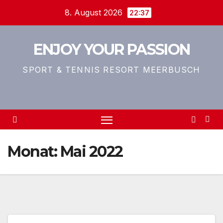
Zum
8. August 2026
22:37
Inhalt
springen
ENJOY YOUR PASSION
SPORT & TENNIS RESORT MEERBUSCH
Monat:
Mai 2022