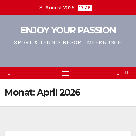
Zum
8. August 2026
17:46
Inhalt
springen
ENJOY YOUR PASSION
SPORT & TENNIS RESORT MEERBUSCH
Monat:
April 2026