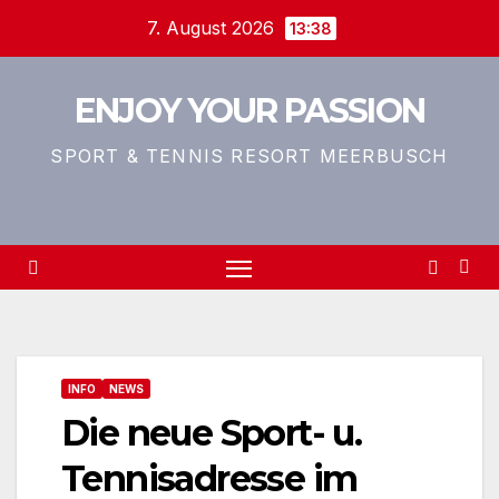
Zum
7. August 2026
13:38
Inhalt
springen
ENJOY YOUR PASSION
SPORT & TENNIS RESORT MEERBUSCH
INFO
NEWS
Die neue Sport- u.
Tennisadresse im