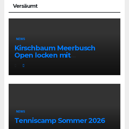
Versäumt
NEWS
Kirschbaum Meerbusch
Open locken mit
Weltklassetennis
NEWS
Tenniscamp Sommer 2026