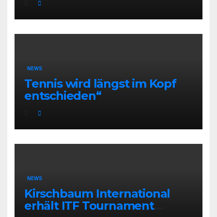
NEWS
Tennis wird längst im Kopf
entschieden“
NEWS
Kirschbaum International
erhält ITF Tournament