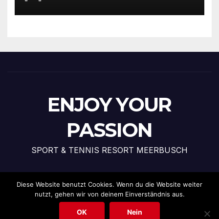
ENJOY YOUR
PASSION
SPORT & TENNIS RESORT MEERBUSCH
Diese Website benutzt Cookies. Wenn du die Website weiter
nutzt, gehen wir von deinem Einverständnis aus.
Stolz präsentiert von WordPress
|
Theme: News Talk von
Themeansar
OK
Nein