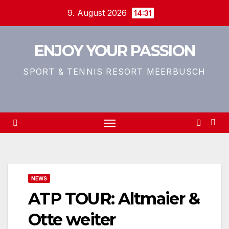
Zum
9. August 2026
14:31
Inhalt
springen
ENJOY YOUR PASSION
SPORT & TENNIS RESORT MEERBUSCH
NEWS
ATP TOUR: Altmaier &
Otte weiter