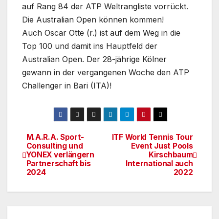
auf Rang 84 der ATP Weltrangliste vorrückt.
Die Australian Open können kommen!
Auch Oscar Otte (r.) ist auf dem Weg in die
Top 100 und damit ins Hauptfeld der
Australian Open. Der 28-jährige Kölner
gewann in der vergangenen Woche den ATP
Challenger in Bari (ITA)!
M.A.R.A. Sport-
ITF World Tennis Tour
Beitragsnavigation
Consulting und
Event Just Pools
YONEX verlängern
Kirschbaum
Partnerschaft bis
International auch
2024
2022