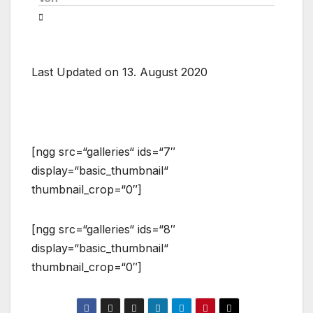
Last Updated on 13. August 2020
[ngg src=“galleries“ ids=“7″
display=“basic_thumbnail“
thumbnail_crop=“0″]
[ngg src=“galleries“ ids=“8″
display=“basic_thumbnail“
thumbnail_crop=“0″]