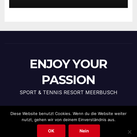
ENJOY YOUR
PASSION
SPORT & TENNIS RESORT MEERBUSCH
Diese Website benutzt Cookies. Wenn du die Website weiter
nutzt, gehen wir von deinem Einverständnis aus.
Stolz präsentiert von WordPress
|
Theme: News Talk von
Themeansar
OK
Nein