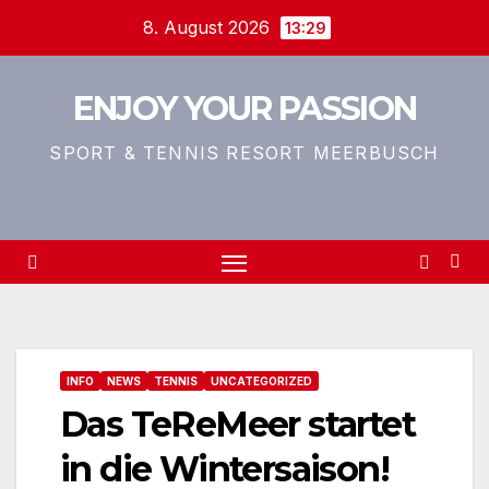
Zum
8. August 2026
13:29
Inhalt
springen
ENJOY YOUR PASSION
SPORT & TENNIS RESORT MEERBUSCH
INFO
NEWS
TENNIS
UNCATEGORIZED
Das TeReMeer startet
in die Wintersaison!