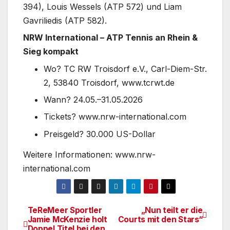
394), Louis Wessels (ATP 572) und Liam
Gavriliedis (ATP 582).
NRW International – ATP Tennis an Rhein &
Sieg kompakt
Wo? TC RW Troisdorf e.V., Carl-Diem-Str.
2, 53840 Troisdorf, www.tcrwt.de
Wann? 24.05.–31.05.2026
Tickets? www.nrw-international.com
Preisgeld? 30.000 US-Dollar
Weitere Informationen: www.nrw-
international.com
TeReMeer Sportler
„Nun teilt er die
Beitragsnavigation
Jamie McKenzie holt
Courts mit den Stars“
Doppel Titel bei den