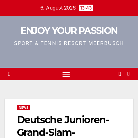
Zum
6. August 2026
13:43
Inhalt
springen
ENJOY YOUR PASSION
SPORT & TENNIS RESORT MEERBUSCH
NEWS
Deutsche Junioren-
Grand-Slam-