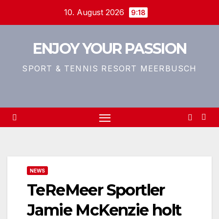
Zum
10. August 2026
9:18
Inhalt
springen
ENJOY YOUR PASSION
SPORT & TENNIS RESORT MEERBUSCH
NEWS
TeReMeer Sportler
Jamie McKenzie holt