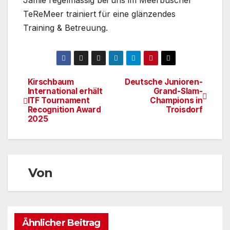
Jamie regelmässig bei uns im Meerbuscher
TeReMeer trainiert für eine glänzendes
Training & Betreuung.
Kirschbaum
Deutsche Junioren-
Beitragsnavigation
International erhält
Grand-Slam-
ITF Tournament
Champions in
Recognition Award
Troisdorf
2025
Von
Ähnlicher Beitrag