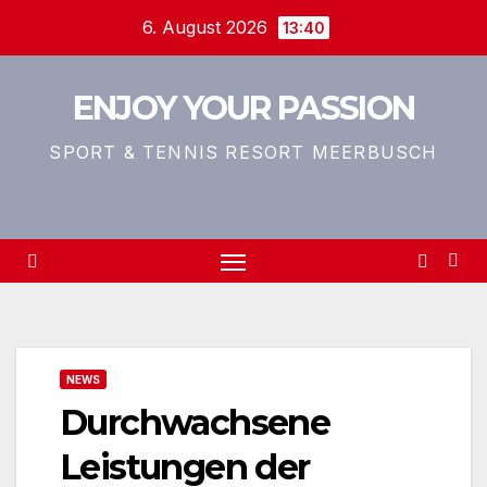
Zum
6. August 2026
13:40
Inhalt
springen
ENJOY YOUR PASSION
SPORT & TENNIS RESORT MEERBUSCH
NEWS
Durchwachsene
Leistungen der