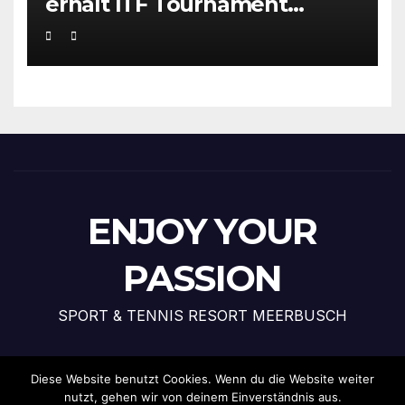
erhält ITF Tournament
Recognition Award 2025
ENJOY YOUR
PASSION
SPORT & TENNIS RESORT MEERBUSCH
Diese Website benutzt Cookies. Wenn du die Website weiter
nutzt, gehen wir von deinem Einverständnis aus.
Stolz präsentiert von WordPress
|
Theme: News Talk von