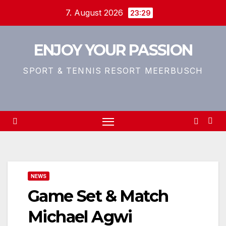
Zum
7. August 2026
23:29
Inhalt
springen
ENJOY YOUR PASSION
SPORT & TENNIS RESORT MEERBUSCH
NEWS
Game Set & Match
Michael Agwi