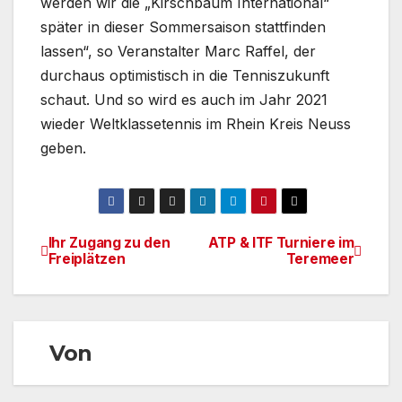
werden wir die „Kirschbaum International“
später in dieser Sommersaison stattfinden
lassen“, so Veranstalter Marc Raffel, der
durchaus optimistisch in die Tenniszukunft
schaut. Und so wird es auch im Jahr 2021
wieder Weltklassetennis im Rhein Kreis Neuss
geben.
Ihr Zugang zu den
ATP & ITF Turniere im
Beitragsnavigation
Freiplätzen
Teremeer
Von