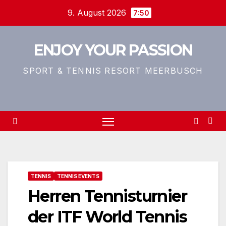
Zum
9. August 2026
7:50
Inhalt
springen
ENJOY YOUR PASSION
SPORT & TENNIS RESORT MEERBUSCH
TENNIS
TENNIS EVENTS
Herren Tennisturnier
der ITF World Tennis