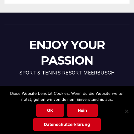
ENJOY YOUR
PASSION
SPORT & TENNIS RESORT MEERBUSCH
Diese Website benutzt Cookies. Wenn du die Website weiter
nutzt, gehen wir von deinem Einverständnis aus.
Stolz präsentiert von WordPress
|
Theme: News Talk von
Themeansar
OK
Nein
Datenschutzerklärung
Impressum
Hausordnung Teremeer
Datenschutzerklärung