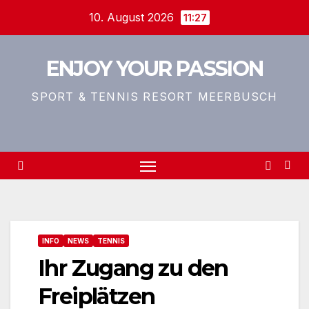
Zum
10. August 2026
11:27
Inhalt
springen
ENJOY YOUR PASSION
SPORT & TENNIS RESORT MEERBUSCH
INFO
NEWS
TENNIS
Ihr Zugang zu den
Freiplätzen