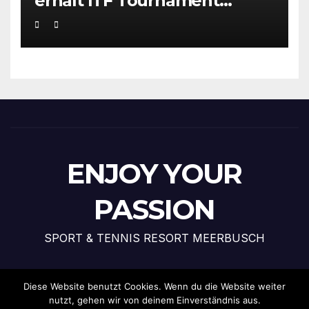
erhält ITF Tournament
Recognition Award 2025
ENJOY YOUR
PASSION
SPORT & TENNIS RESORT MEERBUSCH
Diese Website benutzt Cookies. Wenn du die Website weiter
nutzt, gehen wir von deinem Einverständnis aus.
Stolz präsentiert von WordPress
|
Theme: News Talk von