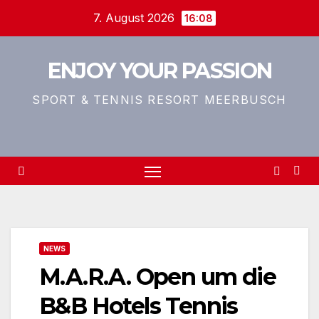
Zum
7. August 2026
16:08
Inhalt
springen
ENJOY YOUR PASSION
SPORT & TENNIS RESORT MEERBUSCH
NEWS
M.A.R.A. Open um die
B&B Hotels Tennis