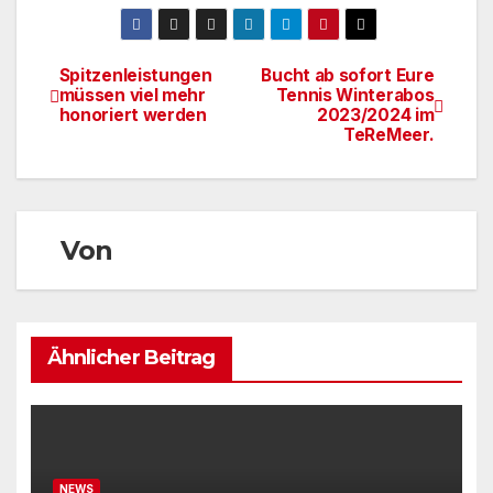
Spitzenleistungen
Bucht ab sofort Eure
Beitragsnavigation
müssen viel mehr
Tennis Winterabos
honoriert werden
2023/2024 im
TeReMeer.
Von
Ähnlicher Beitrag
NEWS