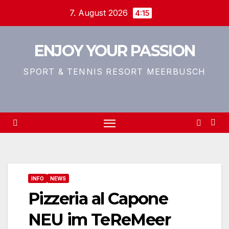
Zum
7. August 2026
4:15
Inhalt
springen
ENJOY YOUR PASSION
SPORT & TENNIS RESORT MEERBUSCH
INFO
NEWS
Pizzeria al Capone
NEU im TeReMeer