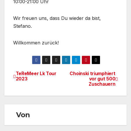
10:00-21:00 Uhr
Wir freuen uns, dass Du wieder da bist,
Stefano.
Willkommen zurück!
TeReMeer Lk Tour
Choinski triumphiert
Beitragsnavigation
2023
vor gut 500
Zuschauern
Von