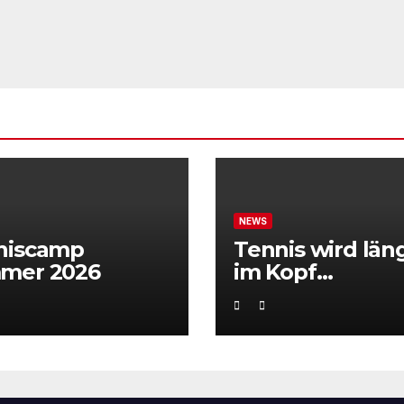
NEWS
niscamp
Tennis wird län
mer 2026
im Kopf
entschieden“