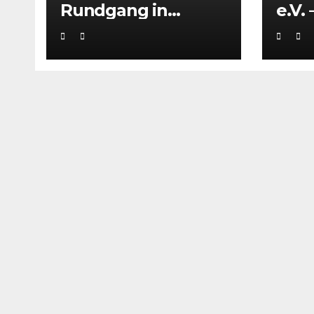
Rundgang in
e.V. 
unserem Fitness- u.
Wet
Athletikstudio
pers
Lifeletix
flex
Tenn