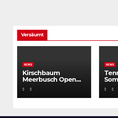
Versäumt
NEWS
NEWS
Kirschbaum
Ten
Meerbusch Open
Som
locken mit
Weltklassetennis