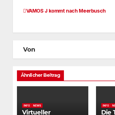
VAMOS J kommt nach Meerbusch
Beitragsnavigation
Von
Ähnlicher Beitrag
INFO
NEWS
INFO
N
Virtueller
Die