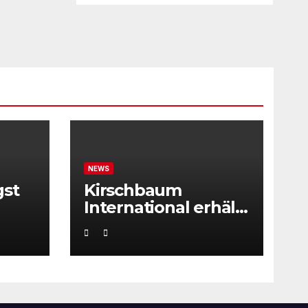
NEWS
gst
Kirschbaum
International erhält
ITF Tournament
Recognition Award
2025