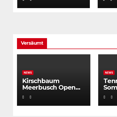
Weltklassetennis
Versäumt
NEWS
NEWS
Kirschbaum
Ten
Meerbusch Open
Som
locken mit
Weltklassetennis