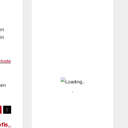
en
in
bsite
ien
fis