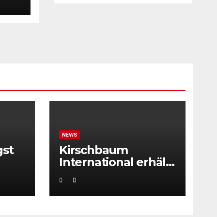
NEWS
gst
Kirschbaum
International erhält
ITF Tournament
Recognition Award
2025