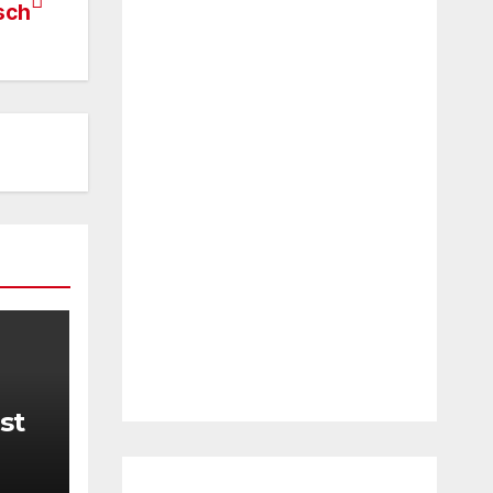
sch
st