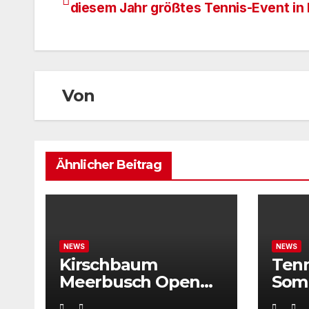
diesem Jahr größtes Tennis-Event i
Von
Ähnlicher Beitrag
NEWS
NEWS
Kirschbaum
Ten
Meerbusch Open
Som
locken mit