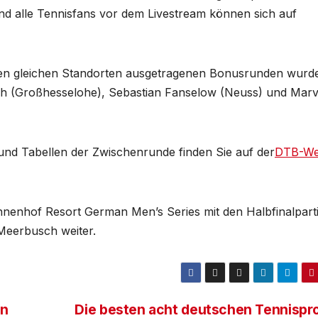
nd alle Tennisfans vor dem Livestream können sich auf
 den gleichen Standorten ausgetragenen Bonusrunden wurd
ch (Großhesselohe), Sebastian Fanselow (Neuss) und Marv
und Tabellen der Zwischenrunde finden Sie auf der
DTB-We
nenhof Resort German Men’s Series mit den Halbfinalpart
 Meerbusch weiter.
in
Die besten acht deutschen Tennispro