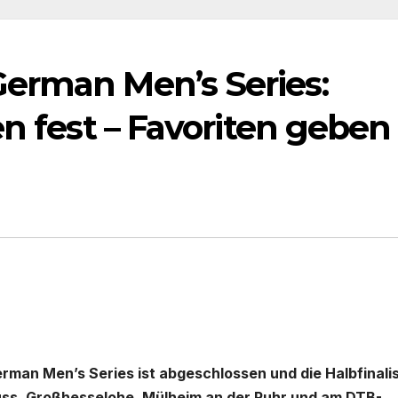
erman Men’s Series:
en fest – Favoriten geben
man Men’s Series ist abgeschlossen und die Halbfinali
Neuss, Großhesselohe, Mülheim an der Ruhr und am DTB-