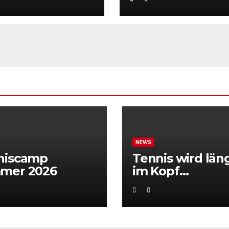
NEWS
niscamp
Tennis wird län
mer 2026
im Kopf
entschieden“