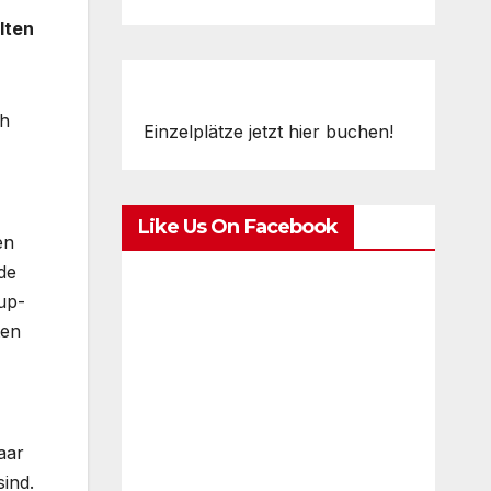
lten
ch
Einzelplätze jetzt hier buchen!
Like Us On Facebook
en
de
up-
ten
aar
sind.