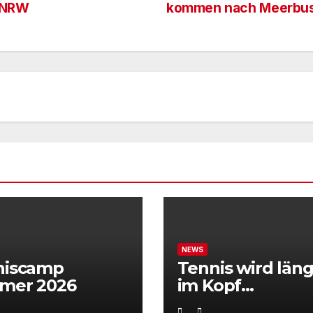
n NRW
kommen nach Meerbu
NEWS
niscamp
Tennis wird läng
mer 2026
im Kopf
entschieden“