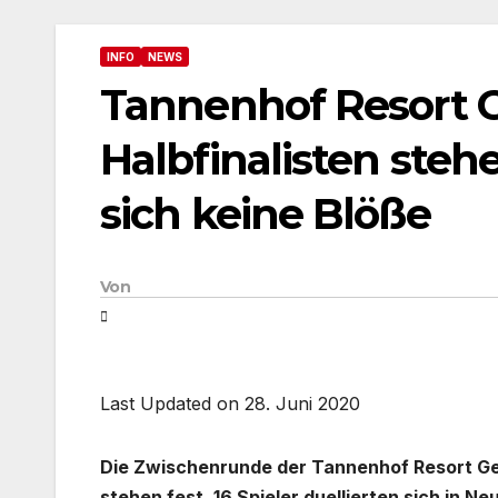
INFO
NEWS
Tannenhof Resort G
Halbfinalisten steh
sich keine Blöße
Von
Last Updated on 28. Juni 2020
Die Zwischenrunde der Tannenhof Resort Ger
stehen fest. 16 Spieler duellierten sich in 