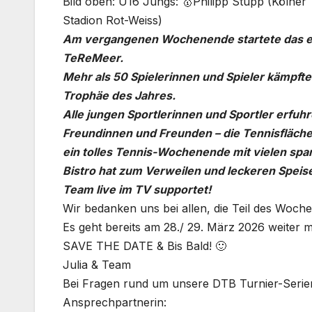
Bild oben: U16 Jungs: 🥇Philipp Stupp (Kölner
Stadion Rot-Weiss)
Am vergangenen Wochenende startete das er
TeReMeer.
Mehr als 50 Spielerinnen und Spieler kämpft
Trophäe des Jahres.
Alle jungen Sportlerinnen und Sportler erfu
Freundinnen und Freunden – die Tennisfläche
ein tolles Tennis-Wochenende mit vielen sp
Bistro hat zum Verweilen und leckeren Spei
Team live im TV supportet!
Wir bedanken uns bei allen, die Teil des Woc
Es geht bereits am ​28./ 29. März 2026 weiter 
SAVE THE DATE & Bis Bald! 🙂
Julia & Team
Bei Fragen rund um unsere DTB Turnier-Serien
Ansprechpartnerin: