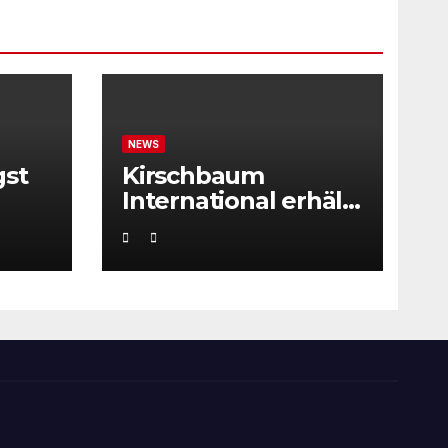
NEWS
gst
Kirschbaum
International erhält
ITF Tournament
Recognition Award
2025