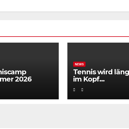
NEWS
niscamp
Tennis wird läng
mer 2026
im Kopf
entschieden“