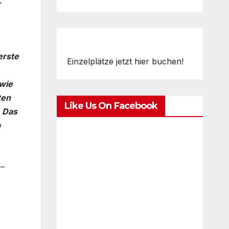
C
erste
Einzelplätze jetzt hier buchen!
owie
ten
Like Us On Facebook
. Das
p
 –