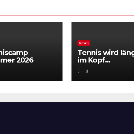
NEWS
niscamp
Tennis wird län
mer 2026
im Kopf
entschieden“