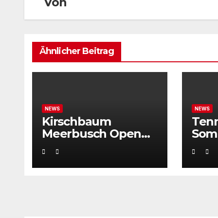
Von
Ähnlicher Beitrag
NEWS
NEWS
Kirschbaum
Ten
Meerbusch Open
Som
locken mit
Weltklassetennis