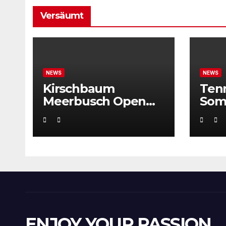
Versäumt
NEWS
NEWS
Kirschbaum
Ten
Meerbusch Open
Som
locken mit
Weltklassetennis
ENJOY YOUR PASSION