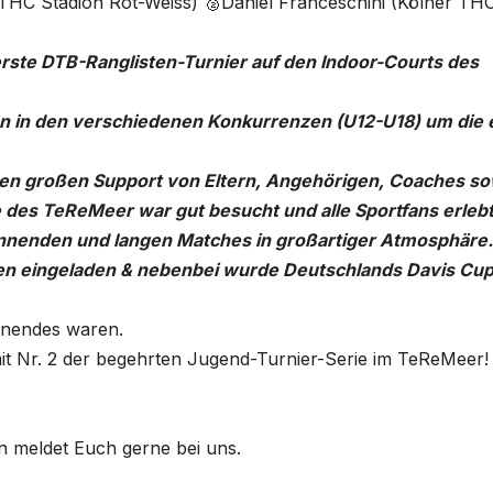
 THC Stadion Rot-Weiss) 🥈Daniel Franceschini (Kölner TH
ste DTB-Ranglisten-Turnier auf den Indoor-Courts des
en in den verschiedenen Konkurrenzen (U12-U18) um die 
hren großen Support von Eltern, Angehörigen, Coaches s
 des TeReMeer war gut besucht und alle Sportfans erleb
annenden und langen Matches in großartiger Atmosphäre
sen eingeladen & nebenbei wurde Deutschlands Davis Cu
henendes waren.
mit Nr. 2 der begehrten Jugend-Turnier-Serie im TeReMeer!
 meldet Euch gerne bei uns.