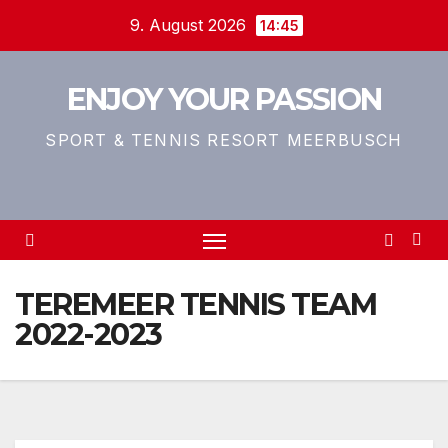
Zum
9. August 2026
14:45
Inhalt
springen
ENJOY YOUR PASSION
SPORT & TENNIS RESORT MEERBUSCH
TEREMEER TENNIS TEAM
2022-2023