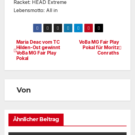
Racket: HEAD Extreme
Lebensmotto: All in
Maria Deac vom TC
VoBa MG Fair Play
Beitragsnavigation
Hilden-Ost gewinnt
Pokal für Moritz
VoBa MG Fair Play
Conraths
Pokal
Von
Ähnlicher Beitrag