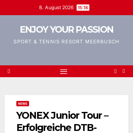
Zum
8. August 2026
15:18
Inhalt
springen
ENJOY YOUR PASSION
SPORT & TENNIS RESORT MEERBUSCH
NEWS
YONEX Junior Tour –
Erfolgreiche DTB-