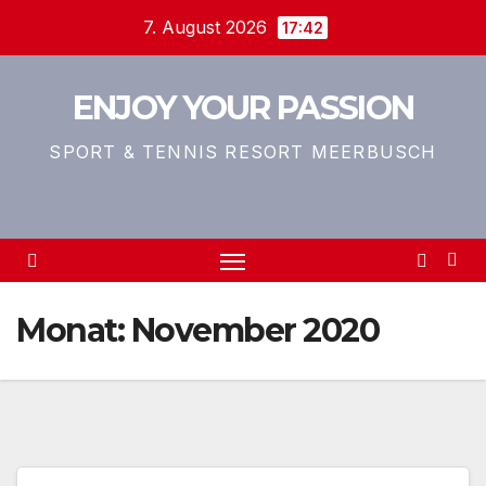
Zum
7. August 2026
17:42
Inhalt
springen
ENJOY YOUR PASSION
SPORT & TENNIS RESORT MEERBUSCH
Monat:
November 2020