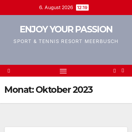
Zum
6. August 2026
12:19
Inhalt
springen
ENJOY YOUR PASSION
SPORT & TENNIS RESORT MEERBUSCH
Monat:
Oktober 2023