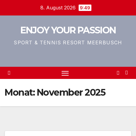
Zum
8. August 2026
9:49
Inhalt
springen
ENJOY YOUR PASSION
SPORT & TENNIS RESORT MEERBUSCH
Monat:
November 2025