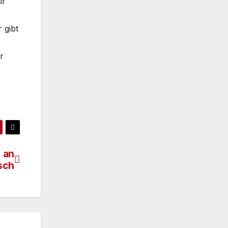
ür
 gibt
r
 an
sch