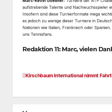
Marc-Kevin Goellner:
Turniere der ATP Challe
aufstrebende Talente und Nachwuchsspieler ei
Insofern sind diese Turnierformate mega wichti
es jedoch zu wenige dieser Turniere in Deutsch
Nationen wie Italien, Frankreich oder Spanien. 
uns Tennisfans.
Redaktion 11: Marc, vielen Dan
Kirschbaum International nimmt Fahrt
Beitragsnavigation