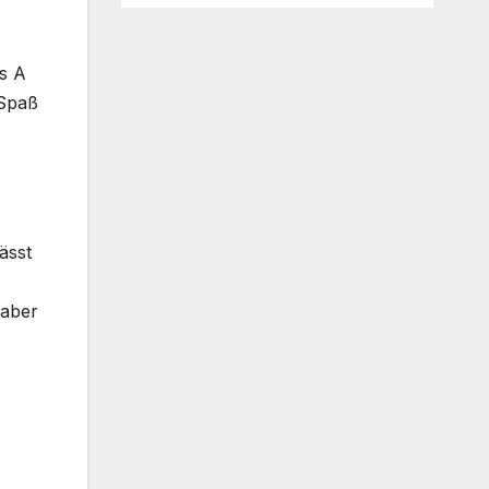
as A
 Spaß
ässt
 aber