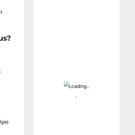
t
us?
t
lgas