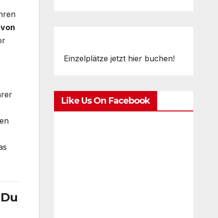
hren
 von
or
Einzelplätze jetzt hier buchen!
ärer
Like Us On Facebook
den
as
 Du