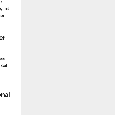
e
, mit
uen,
er
uss
Zeit
onal