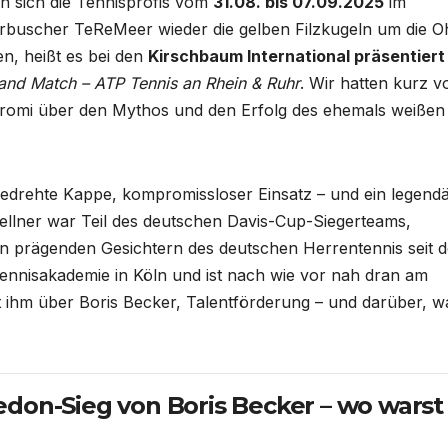
 sich die Tennisprofis vom
31.08. bis 07.09.2025
im
buscher TeReMeer wieder die gelben Filzkugeln um die O
n, heißt es bei den
Kirschbaum International präsentiert
and Match – ATP Tennis an Rhein & Ruhr
. Wir hatten kurz v
spromi über den Mythos und den Erfolg des ehemals weißen
gedrehte Kappe, kompromissloser Einsatz – und ein legend
ellner war Teil des deutschen Davis-Cup-Siegerteams,
n prägenden Gesichtern des deutschen Herrentennis seit 
Tennisakademie in Köln und ist nach wie vor nah dran am
it ihm über Boris Becker, Talentförderung – und darüber, w
edon-Sieg von Boris Becker – wo warst