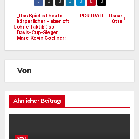
„Das Spiel ist heute
PORTRAIT – Oscar
Beitragsnavigation
körperlicher – aber oft
Otte
ohne Taktik“, so
Davis-Cup-Sieger
Marc-Kevin Goellner:
Von
Ähnlicher Beitrag
NEWS