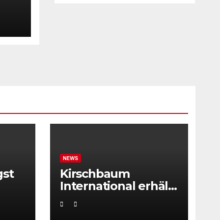
NEWS
gst
Kirschbaum
International erhält
ITF Tournament
Recognition Award