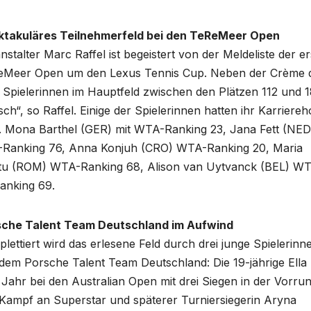
ktakuläres Teilnehmerfeld bei den TeReMeer Open
nstalter Marc Raffel ist begeistert von der Meldeliste der e
eMeer Open um den Lexus Tennis Cup. Neben der Crème d
 Spielerinnen im Hauptfeld zwischen den Plätzen 112 und 1
sch“, so Raffel. Einige der Spielerinnen hatten ihr Karriere
. Mona Barthel (GER) mit WTA-Ranking 23, Jana Fett (NED
anking 76, Anna Konjuh (CRO) WTA-Ranking 20, Maria
tu (ROM) WTA-Ranking 68, Alison van Uytvanck (BEL) W
anking 69.
sche Talent Team Deutschland im Aufwind
lettiert wird das erlesene Feld durch drei junge Spielerinn
dem Porsche Talent Team Deutschland: Die 19-jährige Ella
m Jahr bei den Australian Open mit drei Siegen in der Vorru
 Kampf an Superstar und späterer Turniersiegerin Aryna