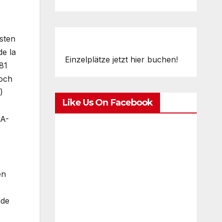
rsten
e la
Einzelplätze jetzt hier buchen!
81
hoch
)
Like Us On Facebook
TA-
en
nde