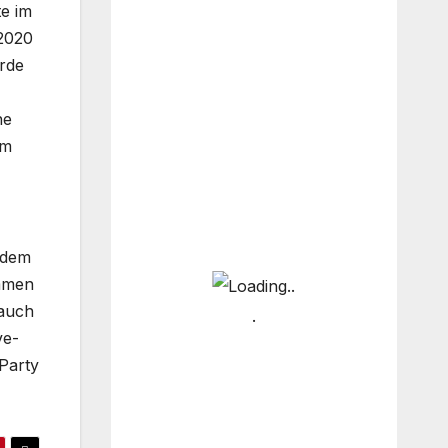
te im
 2020
urde
he
em
b dem
mmen
 auch
ve-
Party