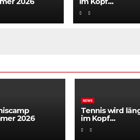
mer 2026
im Kopf
entschieden“
NEWS
niscamp
Tennis wird län
mer 2026
im Kopf
entschieden“