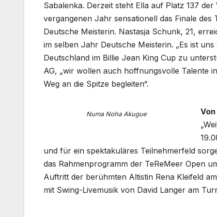
Sabalenka. Derzeit steht Ella auf Platz 137 d
vergangenen Jahr sensationell das Finale de
Deutsche Meisterin. Nastasja Schunk, 21, erre
im selben Jahr Deutsche Meisterin. „Es ist uns
Deutschland im Billie Jean King Cup zu unters
AG, „wir wollen auch hoffnungsvolle Talente i
Weg an die Spitze begleiten“.
Von
Numa Noha Akugue
„Wei
19.
und für ein spektakuläres Teilnehmerfeld sorgen
das Rahmenprogramm der TeReMeer Open um d
Auftritt der berühmten Altistin Rena Kleifeld
mit Swing-Livemusik von David Langer am Turn