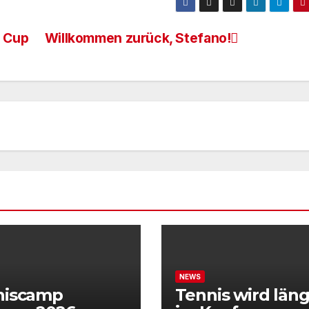
s Cup
Willkommen zurück, Stefano!
NEWS
niscamp
Tennis wird läng