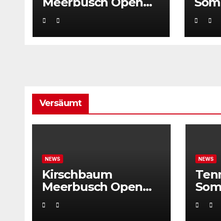
Meerbusch Open
Som
locken mit
Weltklassetennis
Versäumt
NEWS
NEWS
Kirschbaum
Ten
Meerbusch Open
Som
locken mit
Weltklassetennis