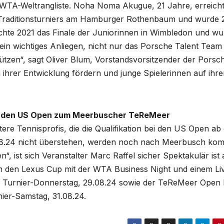
er WTA-Weltrangliste. Noha Noma Akugue, 21 Jahre, erreich
s Traditionsturniers am Hamburger Rothenbaum und wurde
ichte 2021 das Finale der Juniorinnen in Wimbledon und w
 ein wichtiges Anliegen, nicht nur das Porsche Talent Team
tützen“, sagt Oliver Blum, Vorstandsvorsitzender der Porsc
n ihrer Entwicklung fördern und junge Spielerinnen auf ihr
 den US Open zum Meerbuscher TeReMeer
tere Tennisprofis, die die Qualifikation bei den US Open a
08.24 nicht überstehen, werden noch nach Meerbusch ko
“, ist sich Veranstalter Marc Raffel sicher Spektakulär ist
en Lexus Cup mit der WTA Business Night und einem Li
 am Turnier-Donnerstag, 29.08.24 sowie der TeReMeer Open 
ier-Samstag, 31.08.24.