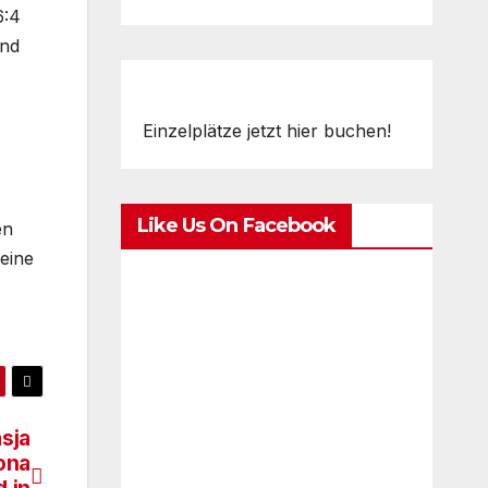
6:4
und
Einzelplätze jetzt hier buchen!
Like Us On Facebook
en
eine
sja
ona