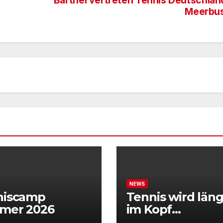
Barthel vertreten Tennis Deutschland
Meerbu
NEWS
niscamp
Tennis wird läng
mer 2026
im Kopf
entschieden“