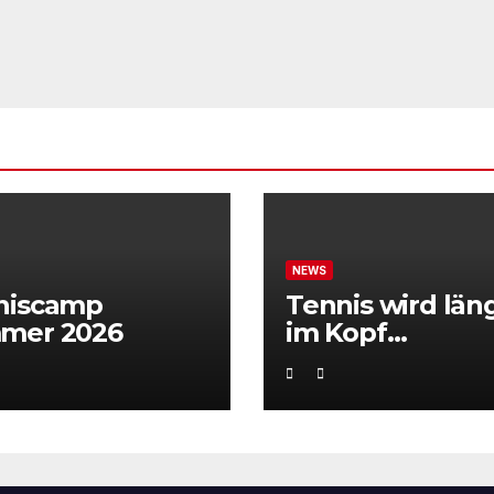
NEWS
niscamp
Tennis wird län
mer 2026
im Kopf
entschieden“