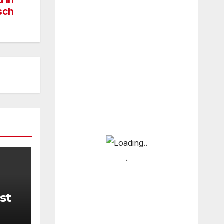
 in
sch
st