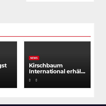
NEWS
gst
Kirschbaum
International erhält
ITF Tournament
Recognition Award
2025