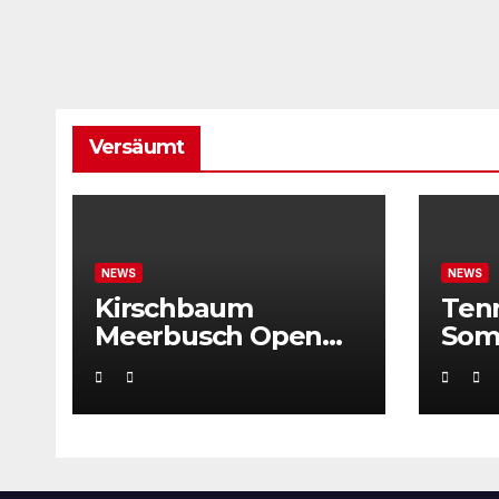
Versäumt
NEWS
NEWS
Kirschbaum
Ten
Meerbusch Open
Som
locken mit
Weltklassetennis