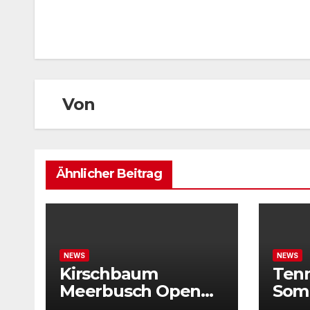
Von
Ähnlicher Beitrag
NEWS
NEWS
Kirschbaum
Ten
Meerbusch Open
Som
locken mit