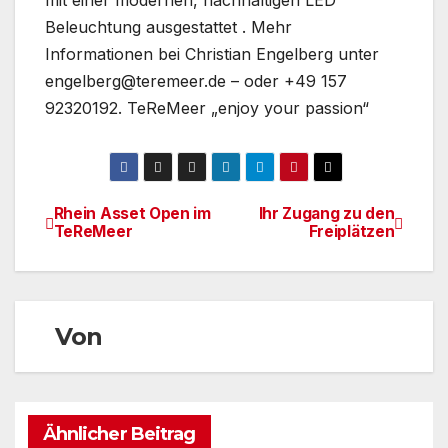
mit einer modernen, nachhaltigen LED
Beleuchtung ausgestattet . Mehr
Informationen bei Christian Engelberg unter
engelberg@teremeer.de – oder +49 157
92320192. TeReMeer „enjoy your passion“
Rhein Asset Open im
Ihr Zugang zu den
Beitragsnavigation
TeReMeer
Freiplätzen
Von
Ähnlicher Beitrag