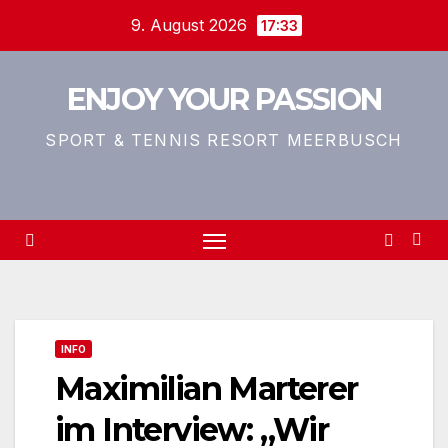
Zum
9. August 2026
17:33
Inhalt
springen
ENJOY YOUR PASSION
SPORT & TENNIS RESORT MEERBUSCH
INFO
Maximilian Marterer
im Interview: „Wir