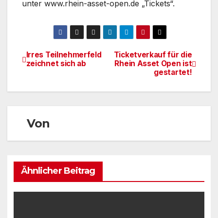
unter www.rhein-asset-open.de „Tickets“.
Irres Teilnehmerfeld
Ticketverkauf für die
Beitragsnavigation
zeichnet sich ab
Rhein Asset Open ist
gestartet!
Von
Ähnlicher Beitrag