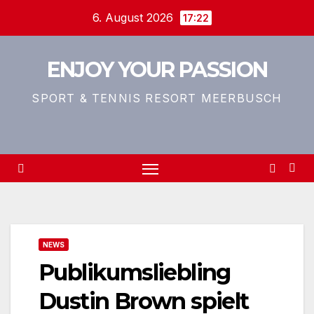
Zum
6. August 2026
17:22
Inhalt
springen
ENJOY YOUR PASSION
SPORT & TENNIS RESORT MEERBUSCH
NEWS
Publikumsliebling
Dustin Brown spielt