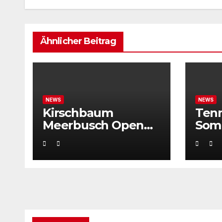
Ähnlicher Beitrag
NEWS
NEWS
Kirschbaum
Ten
Meerbusch Open
Som
locken mit
Weltklassetennis