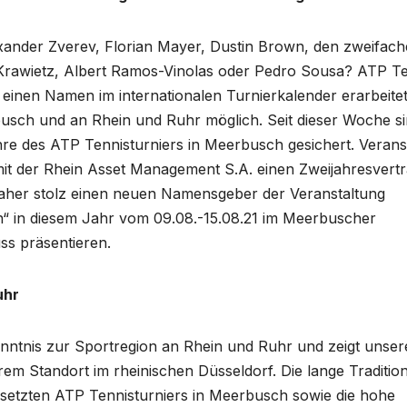
lexander Zverev, Florian Mayer, Dustin Brown, den zweifac
rawietz, Albert Ramos-Vinolas oder Pedro Sousa? ATP Te
n einen Namen im internationalen Turnierkalender erarbeite
rbusch und an Rhein und Ruhr möglich. Seit dieser Woche s
 des ATP Tennisturniers in Meerbusch gesichert. Veranst
it der Rhein Asset Management S.A. einen Zweijahresvert
daher stolz einen neuen Namensgeber der Veranstaltung
n“ in diesem Jahr vom 09.08.-15.08.21 im Meerbuscher
ss präsentieren.
uhr
enntnis zur Sportregion an Rhein und Ruhr und zeigt unser
m Standort im rheinischen Düsseldorf. Die lange Traditio
setzten ATP Tennisturniers in Meerbusch sowie die hohe