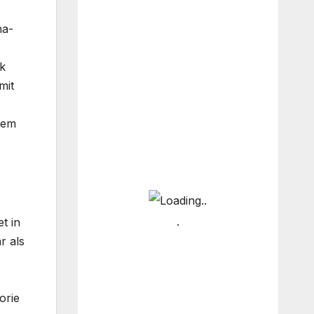
na-
k
mit
dem
t in
r als
orie