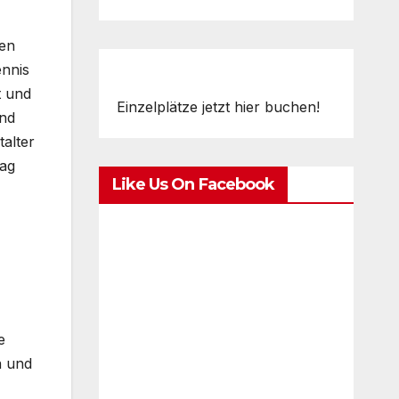
hen
nnis
t und
Einzelplätze jetzt hier buchen!
ind
alter
rag
Like Us On Facebook
e
n und