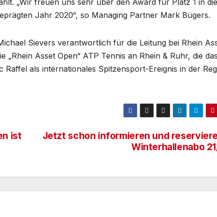
hlt. „Wir freuen uns sehr über den Award für Platz 1 in d
eprägten Jahr 2020“, so Managing Partner Mark Bügers.
chael Sievers verantwortlich für die Leitung bei Rhein As
ie „Rhein Asset Open“ ATP Tennis an Rhein & Ruhr, die da
affel als internationales Spitzensport-Ereignis in der Reg
n ist
Jetzt schon informieren und reserviere
Winterhallenabo 21