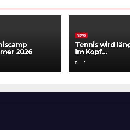
NEWS
niscamp
Tennis wird län
mer 2026
im Kopf
entschieden“