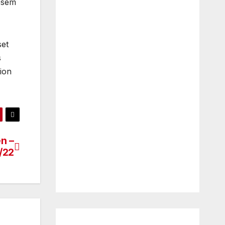
iesem
set
s
ion
n –
/22