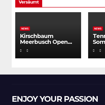
Versäumt
NEWS
NEWS
Kirschbaum
Ten
Meerbusch Open
Som
locken mit
Weltklassetennis
ENJOY YOUR PASSION