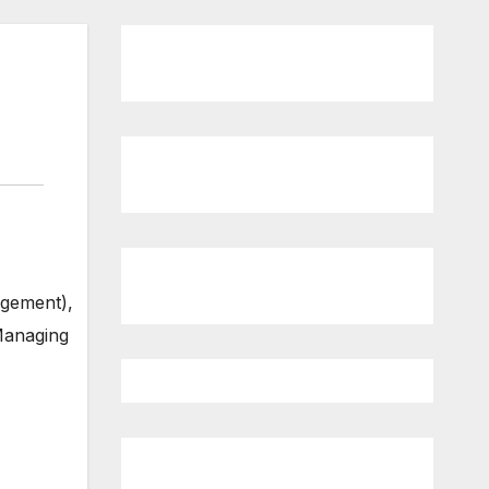
agement),
Managing