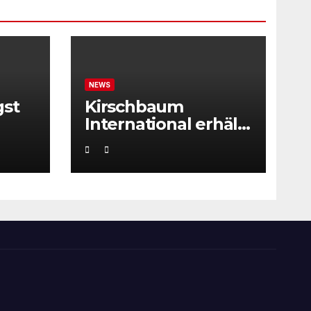
NEWS
gst
Kirschbaum
International erhält
ITF Tournament
Recognition Award
2025