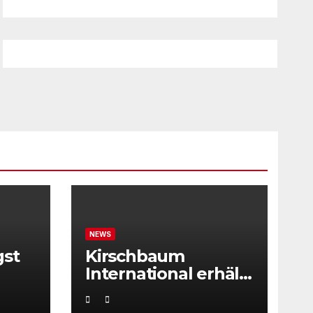
NEWS
gst
Kirschbaum
International erhält
ITF Tournament
Recognition Award