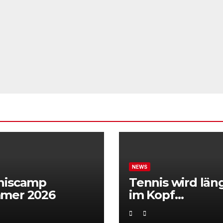
NEWS
niscamp
Tennis wird län
mer 2026
im Kopf
entschieden“