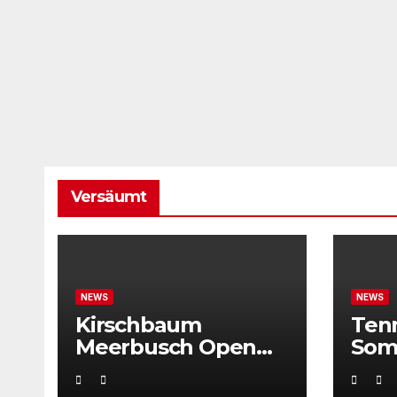
Versäumt
NEWS
NEWS
Kirschbaum
Ten
Meerbusch Open
Som
locken mit
Weltklassetennis